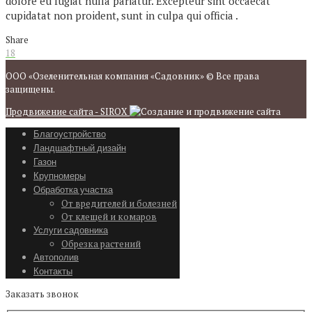
dolore eu fugiat nulla pariatur. Excepteur sint occaecat
cupidatat non proident, sunt in culpa qui officia .
Share
18
ООО «Озеленительная компания «Садовник» © Все права
защищены.
Продвижение сайта - SIROX
Благоустройство
Ландшафтный дизайн
Газон
Крупномеры
Обработка участка
От вредителей и болезней
От клещей и комаров
Услуги садовника
Обрезка растений
Автополив
Контакты
Заказать звонок