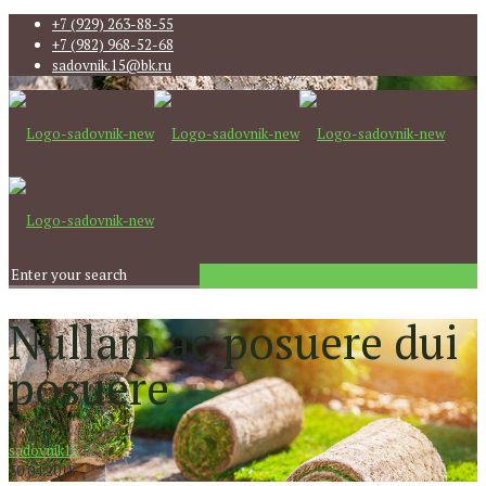
+7 (929) 263-88-55
+7 (982) 968-52-68
sadovnik.15@bk.ru
Nullam ac posuere dui
posuere
sadovnik15
30.04.2018